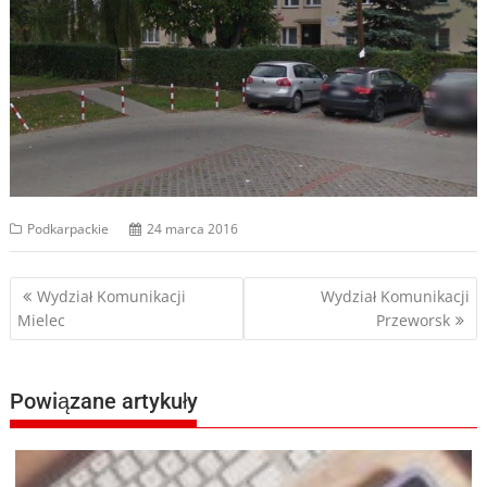
Podkarpackie
24 marca 2016
Nawigacja
Wydział Komunikacji
Wydział Komunikacji
Mielec
Przeworsk
wpisu
Powiązane artykuły