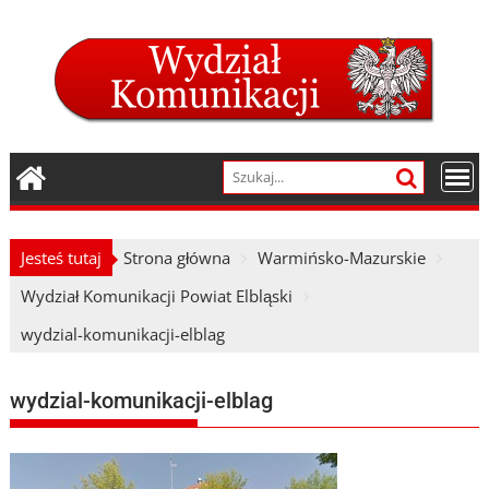
Skip
to
content
Jesteś tutaj
Strona główna
Warmińsko-Mazurskie
Wydział Komunikacji Powiat Elbląski
wydzial-komunikacji-elblag
wydzial-komunikacji-elblag