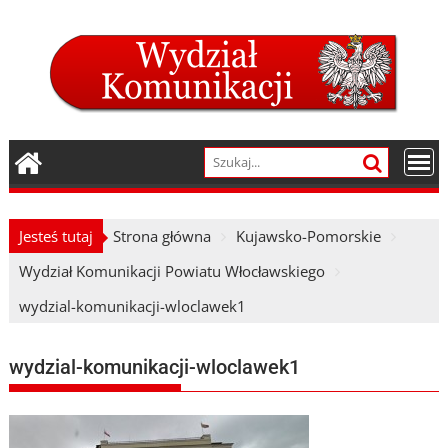
Skip
to
content
Jesteś tutaj
Strona główna
Kujawsko-Pomorskie
Wydział Komunikacji Powiatu Włocławskiego
wydzial-komunikacji-wloclawek1
wydzial-komunikacji-wloclawek1