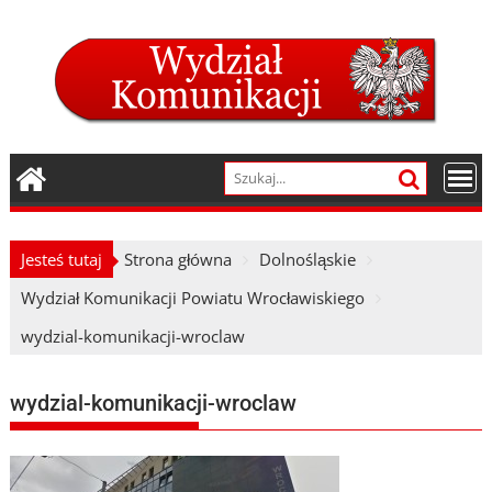
Skip
to
content
Jesteś tutaj
Strona główna
Dolnośląskie
Wydział Komunikacji Powiatu Wrocławiskiego
wydzial-komunikacji-wroclaw
wydzial-komunikacji-wroclaw