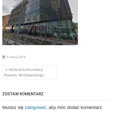
3 marca 2016
Nawigacja
Wydział Komunikacji
Powiatu Wrocławiskiego
wpisu
ZOSTAW KOMENTARZ
Musisz się
zalogować
, aby móc dodać komentarz.