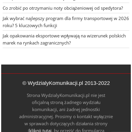
Co zrobić po otrzymaniu noty obciążeniowej od spedytora?
Jak wybrać najlepszy program dla firmy transportowej w 2026
roku? 5 kluczowych funkcji
Jak opakowania eksportowe wpływają na wizerunek polskich
marek na rynkach zagranicznych?
© WydzialyKomunikacji.pl 2013-2022
Strona WydzialyKomunikacji.pl nie jest
oficjalną stroną żadnego wydziału
komunikacji, ani żadnej jednostki
administracyjnej. Prosimy o kontakt wyłącznie
w sprawach dotyczących działania strony
(
kliknij tutaj
, by przejść do formularza