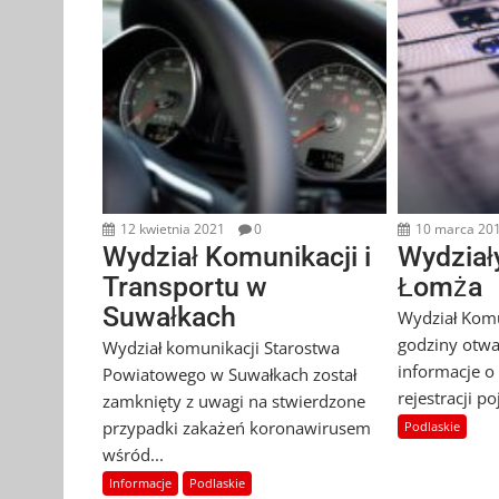
12 kwietnia 2021
0
10 marca 20
Wydział Komunikacji i
Wydział
Transportu w
Łomża
Suwałkach
Wydział Komu
godziny otwar
Wydział komunikacji Starostwa
informacje o
Powiatowego w Suwałkach został
rejestracji p
zamknięty z uwagi na stwierdzone
przypadki zakażeń koronawirusem
Podlaskie
wśród...
Informacje
Podlaskie