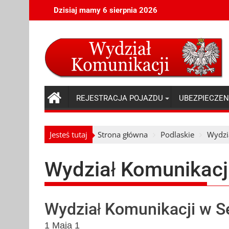
Skip
Dzisiaj mamy 6 sierpnia 2026
to
content
REJESTRACJA POJAZDU
UBEZPIECZEN
Jesteś tutaj
Strona główna
Podlaskie
Wydzi
Wydział Komunikacj
Wydział Komunikacji w S
1 Maja 1