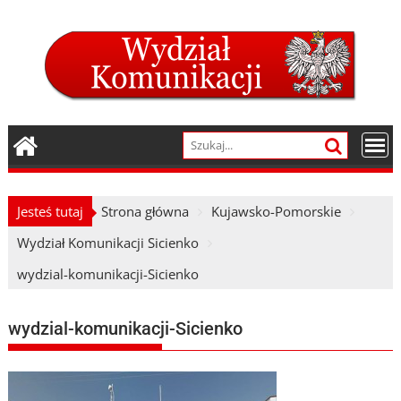
Skip
to
content
Jesteś tutaj
Strona główna
Kujawsko-Pomorskie
Wydział Komunikacji Sicienko
wydzial-komunikacji-Sicienko
wydzial-komunikacji-Sicienko