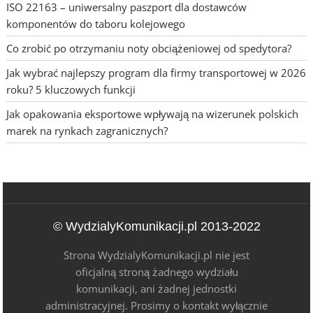
ISO 22163 – uniwersalny paszport dla dostawców
komponentów do taboru kolejowego
Co zrobić po otrzymaniu noty obciążeniowej od spedytora?
Jak wybrać najlepszy program dla firmy transportowej w 2026
roku? 5 kluczowych funkcji
Jak opakowania eksportowe wpływają na wizerunek polskich
marek na rynkach zagranicznych?
© WydzialyKomunikacji.pl 2013-2022
Strona WydzialyKomunikacji.pl nie jest
oficjalną stroną żadnego wydziału
komunikacji, ani żadnej jednostki
administracyjnej. Prosimy o kontakt wyłącznie