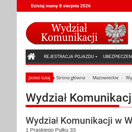
Skip
Dzisiaj mamy 8 sierpnia 2026
to
content
REJESTRACJA POJAZDU
UBEZPIECZEN
Jesteś tutaj
Strona główna
Mazowieckie
Wy
Wydział Komunikac
Wydział Komunikacji w 
1 Praskiego Pułku 33