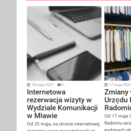
18 maja 2021
0
17 maja 202
Internetowa
Zmiany 
rezerwacja wizyty w
Urzędu 
Wydziale Komunikacji
Radomi
w Mławie
Od 17 maja U
Radomiu wra
Od 20 maja, na stronie internetowej
godzinach ob
starostwa www.powiatmlawski.pl