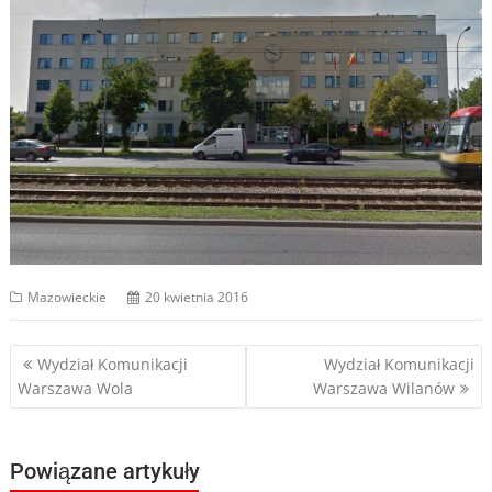
Mazowieckie
20 kwietnia 2016
Nawigacja
Wydział Komunikacji
Wydział Komunikacji
Warszawa Wola
Warszawa Wilanów
wpisu
Powiązane artykuły