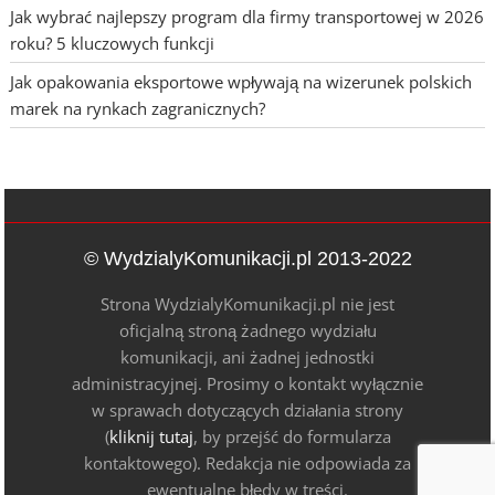
Jak wybrać najlepszy program dla firmy transportowej w 2026
roku? 5 kluczowych funkcji
Jak opakowania eksportowe wpływają na wizerunek polskich
marek na rynkach zagranicznych?
© WydzialyKomunikacji.pl 2013-2022
Strona WydzialyKomunikacji.pl nie jest
oficjalną stroną żadnego wydziału
komunikacji, ani żadnej jednostki
administracyjnej. Prosimy o kontakt wyłącznie
w sprawach dotyczących działania strony
(
kliknij tutaj
, by przejść do formularza
kontaktowego). Redakcja nie odpowiada za
ewentualne błędy w treści.