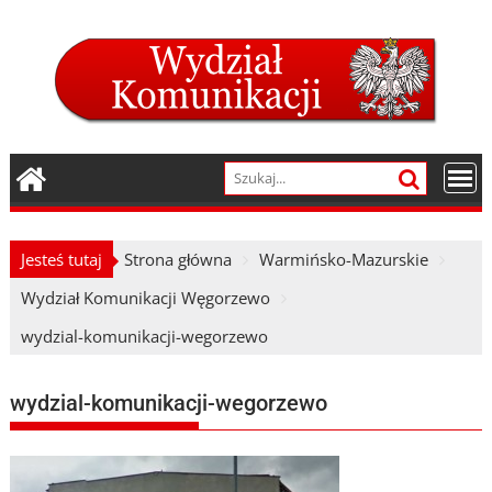
Skip
to
content
Jesteś tutaj
Strona główna
Warmińsko-Mazurskie
Wydział Komunikacji Węgorzewo
wydzial-komunikacji-wegorzewo
wydzial-komunikacji-wegorzewo