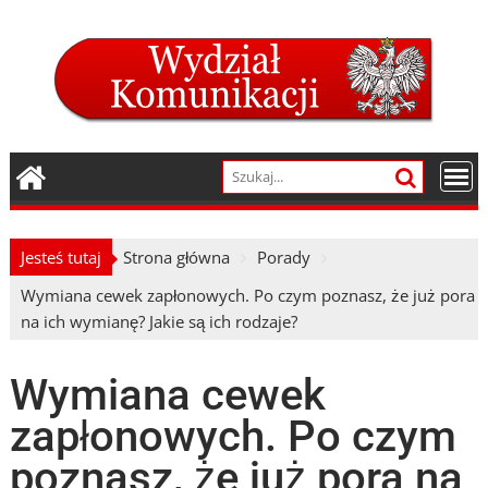
Skip
to
content
Jesteś tutaj
Strona główna
Porady
Wymiana cewek zapłonowych. Po czym poznasz, że już pora
na ich wymianę? Jakie są ich rodzaje?
Wymiana cewek
zapłonowych. Po czym
poznasz, że już pora na