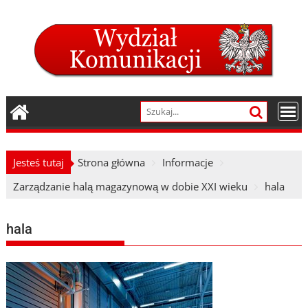
Skip
to
content
Jesteś tutaj
Strona główna
Informacje
Zarządzanie halą magazynową w dobie XXI wieku
hala
hala