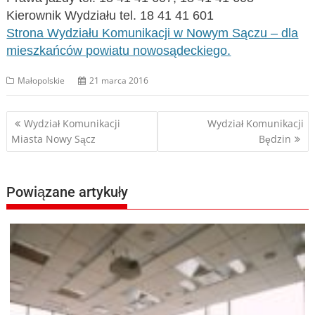
Kierownik Wydziału tel. 18 41 41 601
Strona Wydziału Komunikacji w Nowym Sączu – dla
mieszkańców powiatu nowosądeckiego.
Małopolskie
21 marca 2016
Nawigacja
Wydział Komunikacji
Wydział Komunikacji
Miasta Nowy Sącz
Będzin
wpisu
Powiązane artykuły