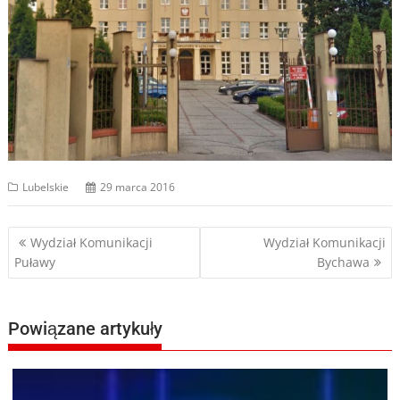
Lubelskie
29 marca 2016
Nawigacja
Wydział Komunikacji
Wydział Komunikacji
Puławy
Bychawa
wpisu
Powiązane artykuły