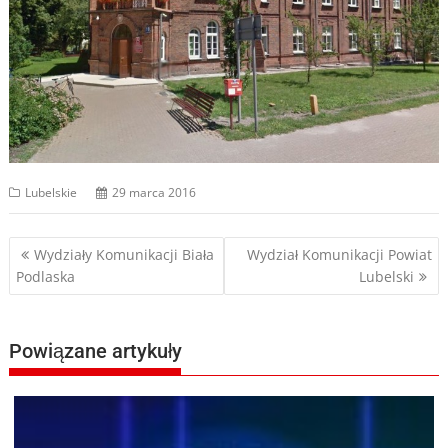
Lubelskie
29 marca 2016
Nawigacja
Wydziały Komunikacji Biała
Wydział Komunikacji Powiat
Podlaska
Lubelski
wpisu
Powiązane artykuły