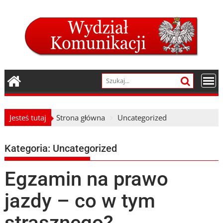
Skip
to
content
Jesteś tutaj
Strona główna
Uncategorized
Kategoria:
Uncategorized
Egzamin na prawo
jazdy – co w tym
strasznego?