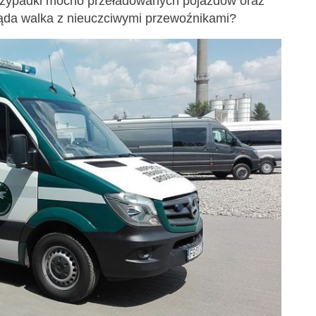
przypadki mocno przeładowanych pojazdów oraz
ąda walka z nieuczciwymi przewoźnikami?