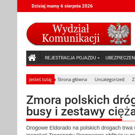
Skip
Dzisiaj mamy 6 sierpnia 2026
to
content
REJESTRACJA POJAZDU
UBEZPIECZEN
Jesteś tutaj
Strona główna
Uncategorized
Z
Zmora polskich dróg
busy i zestawy cięż
Drogowe Eldorado na polskich drogach trwa w