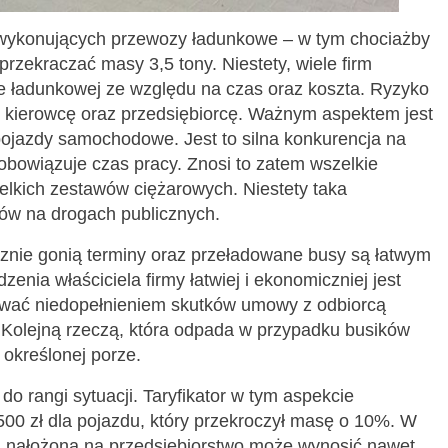
wykonujących przewozy ładunkowe – w tym chociażby
rzekraczać masy 3,5 tony. Niestety, wiele firm
e ładunkowej ze względu na czas oraz koszta. Ryzyko
o kierowcę oraz przedsiębiorcę. Ważnym aspektem jest
 pojazdy samochodowe. Jest to silna konkurencja na
bowiązuje czas pracy. Znosi to zatem wszelkie
ielkich zestawów ciężarowych. Niestety taka
ków na drogach publicznych.
znie gonią terminy oraz przeładowane busy są łatwym
nia właściciela firmy łatwiej i ekonomiczniej jest
ykować niedopełnieniem skutków umowy z odbiorcą
 Kolejną rzeczą, która odpada w przypadku busików
 określonej porze.
do rangi sytuacji. Taryfikator w tym aspekcie
00 zł dla pojazdu, który przekroczył masę o 10%. W
a nałożona na przedsiębiorstwo może wynosić nawet