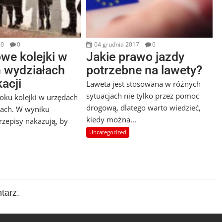
20
0
04 grudnia 2017
0
we kolejki w
Jakie prawo jazdy
h wydziałach
potrzebne na lawety?
acji
Laweta jest stosowana w różnych
sytuacjach nie tylko przez pomoc
ku kolejki w urzędach
drogową, dlatego warto wiedzieć,
wach. W wyniku
kiedy można...
rzepisy nakazują, by
Uncategorized
tarz.