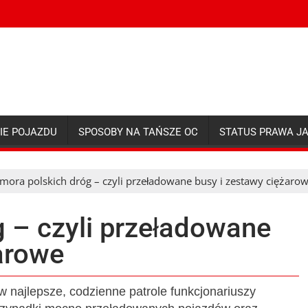
IE POJAZDU
SPOSOBY NA TAŃSZE OC
STATUS PRAWA J
mora polskich dróg – czyli przeładowane busy i zestawy ciężaro
 – czyli przeładowane
arowe
 najlepsze, codzienne patrole funkcjonariuszy