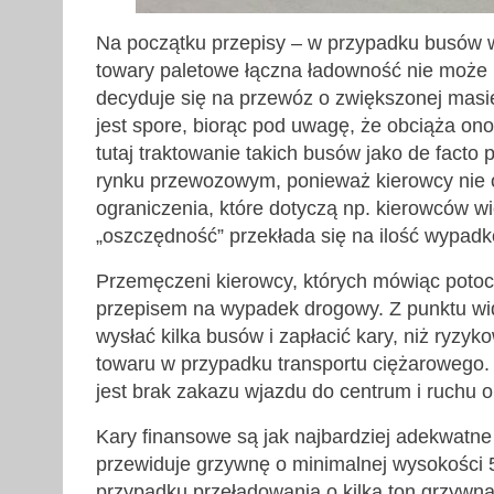
Na początku przepisy – w przypadku busów 
towary paletowe łączna ładowność nie może p
decyduje się na przewóz o zwiększonej masi
jest spore, biorąc pod uwagę, że obciąża on
tutaj traktowanie takich busów jako de facto
rynku przewozowym, ponieważ kierowcy nie o
ograniczenia, które dotyczą np. kierowców w
„oszczędność” przekłada się na ilość wypad
Przemęczeni kierowcy, których mówiąc potoc
przepisem na wypadek drogowy. Z punktu widze
wysłać kilka busów i zapłacić kary, niż ryz
towaru w przypadku transportu ciężarowego.
jest brak zakazu wjazdu do centrum i ruchu o
Kary finansowe są jak najbardziej adekwatne 
przewiduje grzywnę o minimalnej wysokości 5
przypadku przeładowania o kilka ton grzywn