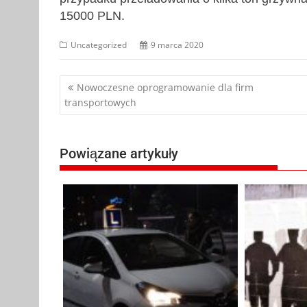
15000 PLN.
Uncategorized
9 marca 2020
Nawigacja
Nowoczesne oprogramowanie dla firm
transportowych
wpisu
Powiązane artykuły