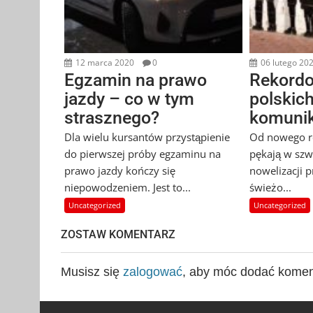
12 marca 2020
0
06 lutego 20
Egzamin na prawo
Rekordo
jazdy – co w tym
polskic
strasznego?
komunik
Dla wielu kursantów przystąpienie
Od nowego ro
do pierwszej próby egzaminu na
pękają w sz
prawo jazdy kończy się
nowelizacji p
niepowodzeniem. Jest to...
świeżo...
Uncategorized
Uncategorized
ZOSTAW KOMENTARZ
Musisz się
zalogować
, aby móc dodać komen