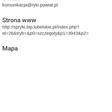
komunikacja@ryki.powiat.pl
Strona www
http://spryki.bip.lubelskie.pl/index.php?
id=26&tryb=&p0=szczegoly&p1=3943&p2=
Mapa