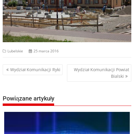
Lubelskie
25 marca 2016
Nawigacja
Wydział Komunikacji Ryki
Wydział Komunikacji Powiat
Bialski
wpisu
Powiązane artykuły