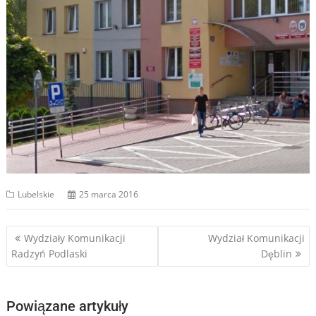
Lubelskie
25 marca 2016
Nawigacja
Wydziały Komunikacji
Wydział Komunikacji
Radzyń Podlaski
Dęblin
wpisu
Powiązane artykuły