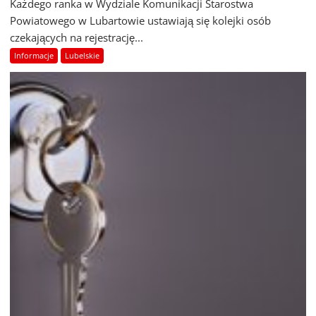
Każdego ranka w Wydziale Komunikacji Starostwa
Powiatowego w Lubartowie ustawiają się kolejki osób
czekających na rejestrację...
Informacje
Lubelskie