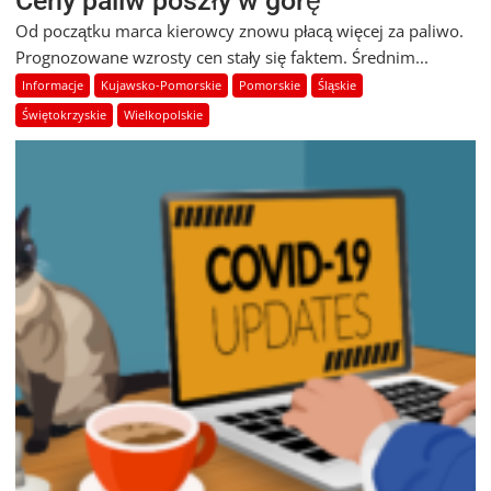
Ceny paliw poszły w górę
Od początku marca kierowcy znowu płacą więcej za paliwo.
Prognozowane wzrosty cen stały się faktem. Średnim...
Informacje
Kujawsko-Pomorskie
Pomorskie
Śląskie
Świętokrzyskie
Wielkopolskie