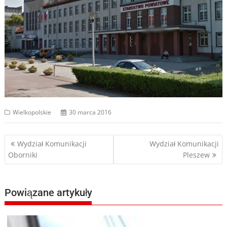
Wielkopolskie
30 marca 2016
Nawigacja
Wydział Komunikacji
Wydział Komunikacji
Oborniki
Pleszew
wpisu
Powiązane artykuły