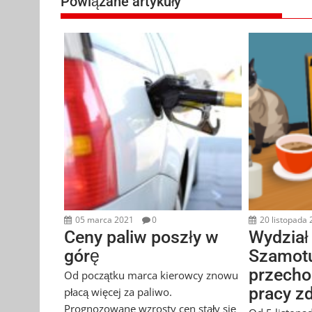
Powiązane artykuły
05 marca 2021
0
20 listopada
Ceny paliw poszły w
Wydział
górę
Szamot
przecho
Od początku marca kierowcy znowu
pracy zd
płacą więcej za paliwo.
Prognozowane wzrosty cen stały się