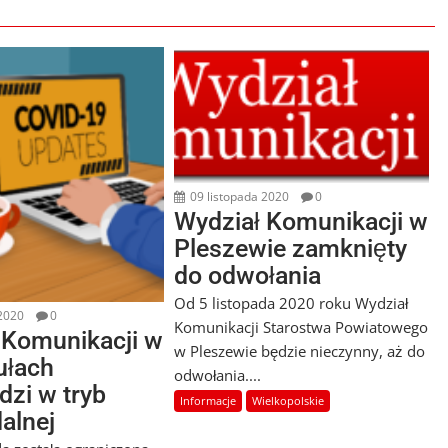
09 listopada 2020
0
Wydział Komunikacji w
Pleszewie zamknięty
do odwołania
Od 5 listopada 2020 roku Wydział
 2020
0
Komunikacji Starostwa Powiatowego
 Komunikacji w
w Pleszewie będzie nieczynny, aż do
ułach
odwołania....
dzi w tryb
Informacje
Wielkopolskie
alnej