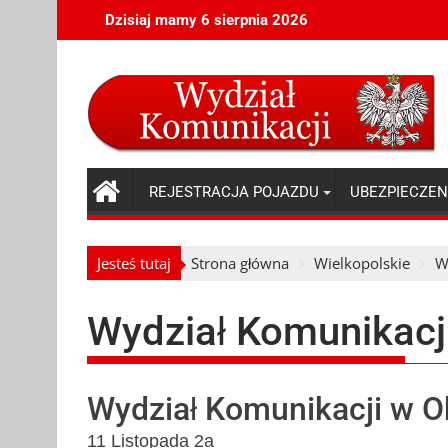
Skip
Dzisiaj mamy 6 sierpnia 2026
to
content
REJESTRACJA POJAZDU
UBEZPIECZEN
Jesteś tutaj
Strona główna
Wielkopolskie
W
Wydział Komunikacji
Wydział Komunikacji w O
11 Listopada 2a