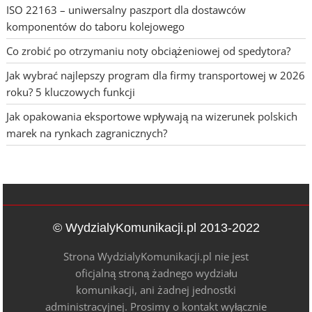
ISO 22163 – uniwersalny paszport dla dostawców
komponentów do taboru kolejowego
Co zrobić po otrzymaniu noty obciążeniowej od spedytora?
Jak wybrać najlepszy program dla firmy transportowej w 2026
roku? 5 kluczowych funkcji
Jak opakowania eksportowe wpływają na wizerunek polskich
marek na rynkach zagranicznych?
© WydzialyKomunikacji.pl 2013-2022
Strona WydzialyKomunikacji.pl nie jest
oficjalną stroną żadnego wydziału
komunikacji, ani żadnej jednostki
administracyjnej. Prosimy o kontakt wyłącznie