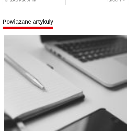
wpisu
Powiązane artykuły