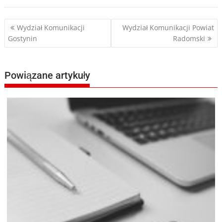
Nawigacja
Wydział Komunikacji
Wydział Komunikacji Powiat
Gostynin
Radomski
wpisu
Powiązane artykuły