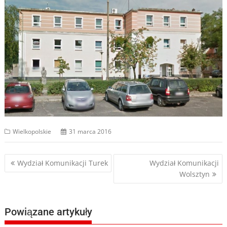
Wielkopolskie
31 marca 2016
Nawigacja
Wydział Komunikacji Turek
Wydział Komunikacji
Wolsztyn
wpisu
Powiązane artykuły