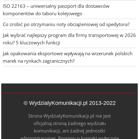
ISO 22163 – uniwersalny paszport dla dostawców
komponentów do taboru kolejowego
Co zrobić po otrzymaniu noty obciążeniowej od spedytora?
Jak wybrać najlepszy program dla firmy transportowej w 2026
roku? 5 kluczowych funkcji
Jak opakowania eksportowe wpływają na wizerunek polskich
marek na rynkach zagranicznych?
© WydzialyKomunikacji.pl 2013-2022
Strona WydzialyKomunikacji.pl nie jest
oficjalną stroną żadnego wydziału
komunikacji, ani żadnej jednostki
administracyjnej. Prosimy o kontakt wyłącznie