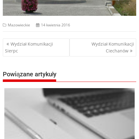
Mazowieckie
14 kwietnia 2016
Nawigacja
Wydział Komunikacji
Wydział Komunikacji
Sierpc
Ciechanów
wpisu
Powiązane artykuły