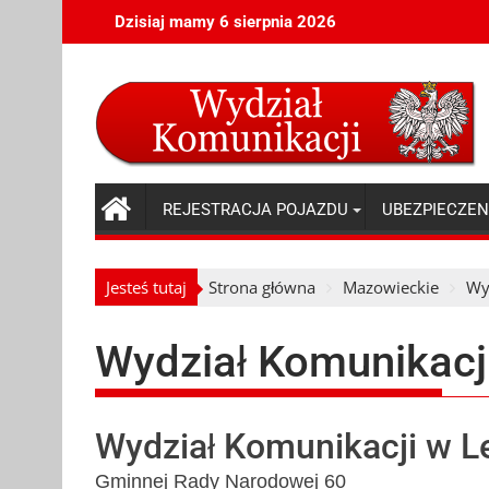
Skip
Dzisiaj mamy 6 sierpnia 2026
to
content
REJESTRACJA POJAZDU
UBEZPIECZEN
Jesteś tutaj
Strona główna
Mazowieckie
Wy
Wydział Komunikacj
Wydział Komunikacji w L
Gminnej Rady Narodowej 60