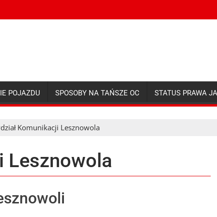
IE POJAZDU
SPOSOBY NA TAŃSZE OC
STATUS PRAWA J
dział Komunikacji Lesznowola
i Lesznowola
esznowoli