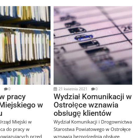
1
0
21 kwietnia 2021
0
w pracy
Wydział Komunikacji w
Miejskiego w
Ostrołęce wznawia
u
obsługę klientów
rząd Miejski w
Wydział Komunikacji i Drogownictwa
ca do pracy w
Starostwa Powiatowego w Ostrołęce
owiązujących przed
wznawia bezpośrednią obsługę