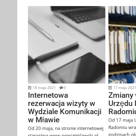
18 maja 2021
0
17 maja 202
Internetowa
Zmiany 
rezerwacja wizyty w
Urzędu 
Wydziale Komunikacji
Radomi
w Mławie
Od 17 maja U
Radomiu wra
Od 20 maja, na stronie internetowej
godzinach ob
starostwa www.powiatmlawski.pl