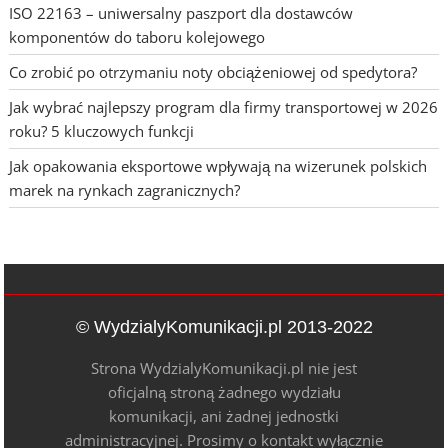
ISO 22163 – uniwersalny paszport dla dostawców
komponentów do taboru kolejowego
Co zrobić po otrzymaniu noty obciążeniowej od spedytora?
Jak wybrać najlepszy program dla firmy transportowej w 2026
roku? 5 kluczowych funkcji
Jak opakowania eksportowe wpływają na wizerunek polskich
marek na rynkach zagranicznych?
© WydzialyKomunikacji.pl 2013-2022
Strona WydzialyKomunikacji.pl nie jest
oficjalną stroną żadnego wydziału
komunikacji, ani żadnej jednostki
administracyjnej. Prosimy o kontakt wyłącznie