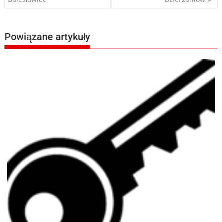
wpisu
Powiązane artykuły