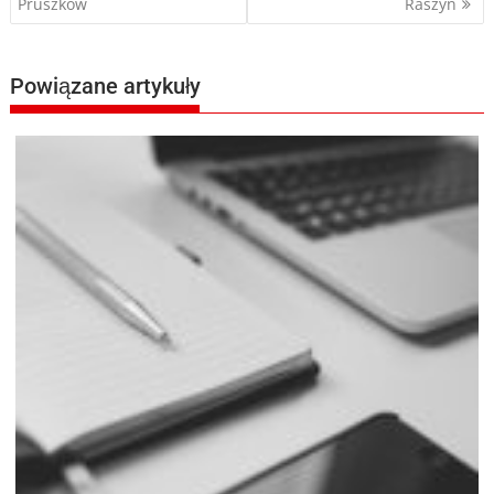
Pruszków
Raszyn
wpisu
Powiązane artykuły