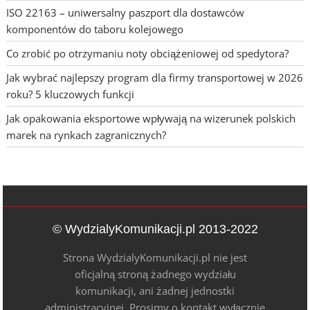
ISO 22163 – uniwersalny paszport dla dostawców
komponentów do taboru kolejowego
Co zrobić po otrzymaniu noty obciążeniowej od spedytora?
Jak wybrać najlepszy program dla firmy transportowej w 2026
roku? 5 kluczowych funkcji
Jak opakowania eksportowe wpływają na wizerunek polskich
marek na rynkach zagranicznych?
© WydzialyKomunikacji.pl 2013-2022
Strona WydzialyKomunikacji.pl nie jest
oficjalną stroną żadnego wydziału
komunikacji, ani żadnej jednostki
administracyjnej. Prosimy o kontakt wyłącznie