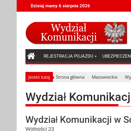
Skip
Dzisiaj mamy 6 sierpnia 2026
to
content
REJESTRACJA POJAZDU
UBEZPIECZEN
Jesteś tutaj
Strona główna
Mazowieckie
Wy
Wydział Komunikacj
Wydział Komunikacji w S
Wolności 23