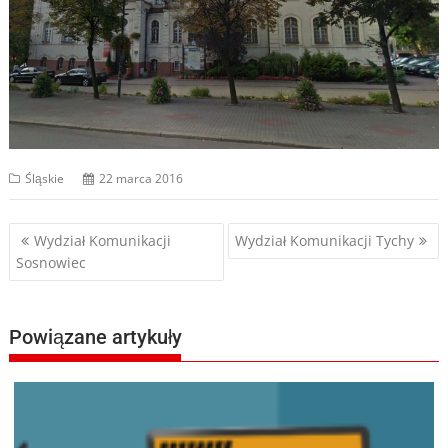
Śląskie
22 marca 2016
Nawigacja
Wydział Komunikacji
Wydział Komunikacji Tychy
Sosnowiec
wpisu
Powiązane artykuły