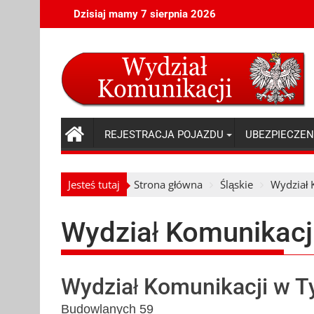
Skip
Dzisiaj mamy 7 sierpnia 2026
to
content
REJESTRACJA POJAZDU
UBEZPIECZEN
Jesteś tutaj
Strona główna
Śląskie
Wydział 
Wydział Komunikacj
Wydział Komunikacji w 
Budowlanych 59