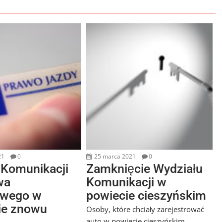
21
0
25 marca 2021
0
 Komunikacji
Zamknięcie Wydziału
wa
Komunikacji w
owego w
powiecie cieszyńskim
ie znowu
Osoby, które chciały zarejestrować
auto w powiecie cieszyńskim,