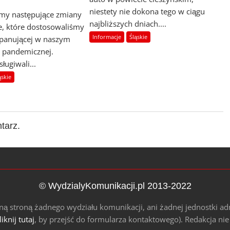
niestety nie dokona tego w ciągu
y następujące zmiany
najbliższych dniach....
e, które dostosowaliśmy
Informacje
Śląskie
 panującej w naszym
i pandemicznej.
ługiwali...
ąskie
tarz.
© WydzialyKomunikacji.pl 2013-2022
alną stroną żadnego wydziału komunikacji, ani żadnej jednostki ad
liknij tutaj
, by przejść do formularza kontaktowego). Redakcja ni