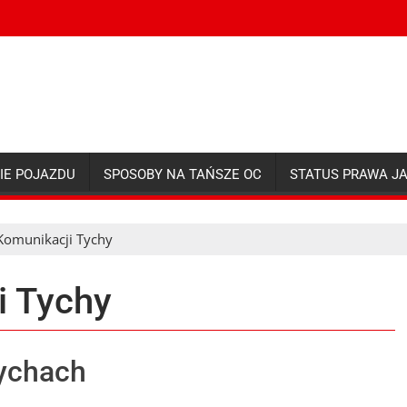
IE POJAZDU
SPOSOBY NA TAŃSZE OC
STATUS PRAWA J
Komunikacji Tychy
i Tychy
Tychach