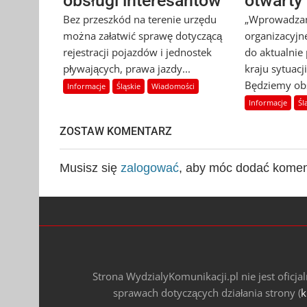
obsługi interesantów
otwarty
Bez przeszkód na terenie urzędu
„Wprowadzam
można załatwić sprawę dotyczącą
organizacyjn
rejestracji pojazdów i jednostek
do aktualnie
pływających, prawa jazdy...
kraju sytuacj
Będziemy obs
Informacje
Śląskie
Wiadomości
Informacje
Śl
ZOSTAW KOMENTARZ
Musisz się
zalogować
, aby móc dodać komen
Strona WydzialyKomunikacji.pl nie jest oficj
sprawach dotyczących działania strony (
k