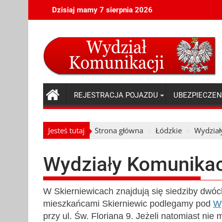
Skip
Dzisiaj mamy 7 sierpnia 2026
to
content
REJESTRACJA POJAZDU
UBEZPIECZEN
Jesteś tutaj
Strona główna
Łódzkie
Wydział
Wydziały Komunikacj
W Skierniewicach znajdują się siedziby dwóc
mieszkańcami Skierniewic podlegamy pod
Wy
przy ul. Św. Floriana 9. Jeżeli natomiast ni