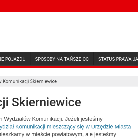
IE POJAZDU
SPOSOBY NA TAŃSZE OC
STATUS PRAWA J
y Komunikacji Skierniewice
i Skierniewice
h Wydziałów Komunikacji. Jeżeli jesteśmy
dział Komunikacji mieszczący się w Urzędzie Miasta
e mieszkamy w mieście powiatowym, ale jesteśmy