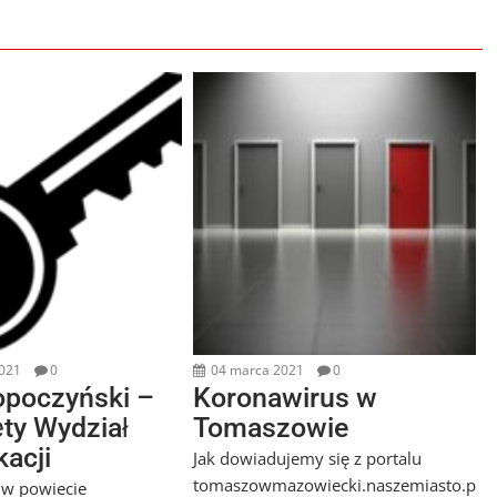
2021
0
04 marca 2021
0
opoczyński –
Koronawirus w
ty Wydział
Tomaszowie
acji
Jak dowiadujemy się z portalu
tomaszowmazowiecki.naszemiasto.p
 w powiecie